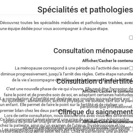
Spécialités et pathologies
Découvrez toutes les spécialités médicales et pathologies traitées, avec
une équipe dédiée pour vous accompagner à chaque étape.
Consultation ménopause
Afficher/Cacher le contenu
La ménopause correspond à une période où l’activité des ovaires
diminue progressivement, jusqu’à l’arrêt des règles. Cette étape naturelle
Consultation d’infertilité
de la vie s’accompagne de différents changements pour la femme.
C’est une nouvelle phase de vie qui s’ouvre. Elle peut être l’occasion de
Afficher/Cacher le contenu
faire le point et de prendre soin de soi, en adaptant certaines habitudes
La consultation d’infertilité est destinée aux couples qui souhaitent avoir
du quotidien : alimentation, activité physique, vie sociale, tant sur le plan
un enfant. Elle permet de faire le point sur la fertilité et de réaliser un
personnel que professionnel.
Clinique du saignement
premier bilan chez les deux partenaires.
Lors de cette consultation, nous discuterons avec vous des différentes
Ce bilan comprend généralement une prise de sang et une échographie
options de prise en charge et de traitement. Si nécessaire, des parcours
Afficher/Cacher le contenu
chez la patiente, ainsi qu’un examen de l’utérus (hystéroscopie et/ou
de soins personnalisés pourront être proposés, notamment :
Les saignements gynécologiques sont fréquents et constituent souvent
hystérosalpingographie selon les cas). Chez le partenaire, une analyse